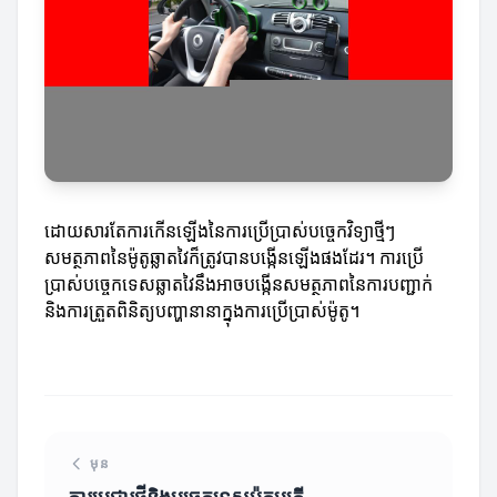
ដោយសារតែការកើនឡើងនៃការប្រើប្រាស់បច្ចេកវិទ្យាថ្មីៗ
សមត្ថភាពនៃម៉ូតូឆ្លាតវៃក៏ត្រូវបានបង្កើនឡើងផងដែរ។ ការប្រើ
ប្រាស់បច្ចេកទេសឆ្លាតវៃនឹងអាចបង្កើនសមត្ថភាពនៃការបញ្ជាក់
និងការត្រួតពិនិត្យបញ្ហានានាក្នុងការប្រើប្រាស់ម៉ូតូ។
មុន