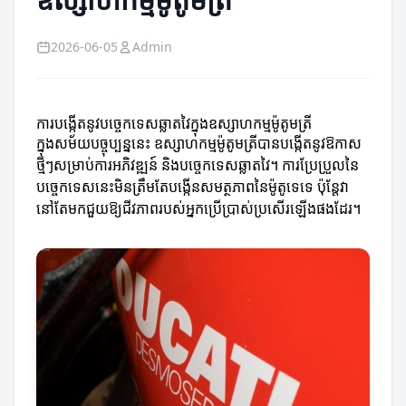
2026-06-05
Admin
ការបង្កើតនូវបច្ចេកទេសឆ្លាតវៃក្នុងឧស្សាហកម្មម៉ូតូមត្រី
ក្នុងសម័យបច្ចុប្បន្ននេះ ឧស្សាហកម្មម៉ូតូមត្រីបានបង្កើតនូវឱកាស
ថ្មីៗសម្រាប់ការអភិវឌ្ឍន៍ និងបច្ចេកទេសឆ្លាតវៃ។ ការប្រែប្រួលនៃ
បច្ចេកទេសនេះមិនត្រឹមតែបង្កើនសមត្ថភាពនៃម៉ូតូទេទេ ប៉ុន្តែវា
នៅតែមកជួយឱ្យជីវភាពរបស់អ្នកប្រើប្រាស់ប្រសើរឡើងផងដែរ។