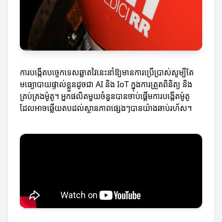
ការបង្កើតបច្ចេកទេសឆ្លាតវៃនេះនាំឱ្យមានការប្រើប្រាស់សូម្បីតែ
មធ្យោបាយផ្ទាល់ខ្លួនដូចជា AI និង IoT ក្នុងការត្រួតពិនិត្យ និង
គ្រប់គ្រងម៉ូតូ។ អ្នកផលិតមួយចំនួនបានចាប់ផ្តើមការបង្កើតម៉ូតូ
ដែលអាចឆ្លើយតបដល់ស្ថានភាពផ្សេងៗបានយ៉ាងឆាប់រហ័ស។