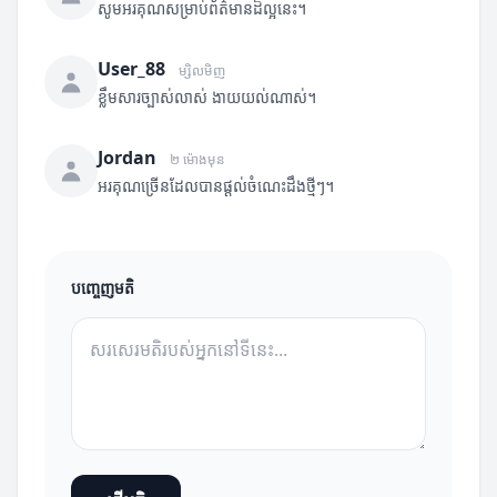
សូមអរគុណសម្រាប់ព័ត៌មានដ៏ល្អនេះ។
User_88
ម្សិលមិញ
ខ្លឹមសារច្បាស់លាស់ ងាយយល់ណាស់។
Jordan
២ ម៉ោងមុន
អរគុណច្រើនដែលបានផ្តល់ចំណេះដឹងថ្មីៗ។
បញ្ចេញមតិ