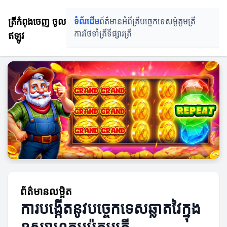
ត្រីកំពុងចេញ ចូល
ទំព័រដើម
ព័ត៌មានអំពីត្រី
បច្ចេកទេសម៉ូតូមត្រី
ឥឡូវ
ការថែទាំត្រី
ទីផ្សារត្រី
ព័ត៌មានលម្អិត
ការបង្កើតនូវបច្ចេកទេសឆ្លាតវៃក្នុង
ឧស្សាហកម្មម៉ូតូមត្រី