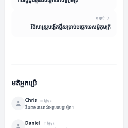
ការប្តេជ្ញារថ្មីនិងបច្ចេកទេសម៉ូតូមត្រី
បន្ទាប់
វិធីសាស្ត្របង្កើតថ្មីសម្រាប់បច្ចេកទេសម៉ូតូមត្រី
មតិអ្នកប្រើ
Chris
៣ ថ្ងៃមុន
នឹងតាមដានរាល់អត្ថបទបន្តទៀត។
Daniel
៣ ថ្ងៃមុន