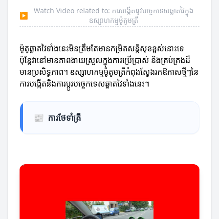
Watch Video related to: ការបង្កើតនូវបច្ចេកទេសឆ្លាតវៃក្នុង
▶
ឧស្សាហកម្មម៉ូតូមត្រី
ម៉ូតូឆ្លាតវៃទាំងនេះមិនត្រឹមតែមានកម្រិតសន្តិសុខខ្ពស់នោះទេ
ប៉ុន្តែវានៅមានភាពងាយស្រួលក្នុងការប្រើប្រាស់ និងគ្រប់គ្រងដ៏
មានប្រសិទ្ធភាព។ ឧស្សាហកម្មម៉ូតូមត្រីកំពុងស្វែងរកឱកាសថ្មីៗនៃ
ការបង្កើតនិងការប្ដូរបច្ចេកទេសឆ្លាតវៃទាំងនេះ។
📰
ការថែទាំត្រី