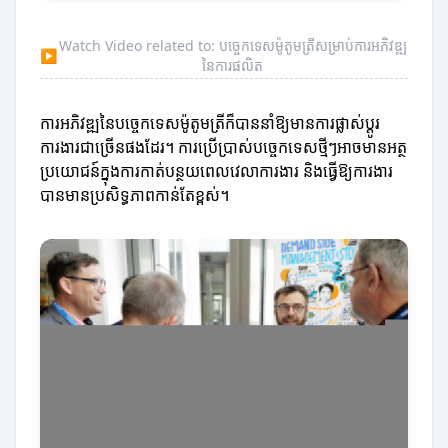
Watch Video related to: បច្ចេកទេសម៉ូតូមត្រីសម្រាប់ការអភិវឌ្ឍ
▶
នៃការផលិត
ការអភិវឌ្ឍនៃបច្ចេកទេសម៉ូតូមត្រីក៏បាននាំឱ្យមានការផ្លាស់ប្តូរ​
ការងារជាច្រើនផងដែរ។ ការប្រើប្រាស់បច្ចេកទេសថ្មីៗអាចមានអត្ថ
ប្រយោជន៍ក្នុងការកាត់បន្ថយពេលវេលាការងារ និងធ្វើឱ្យការងារ
បានមានប្រសិទ្ធភាពកាន់តែខ្ពស់។