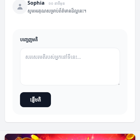
Sophia
១០ នាទីមុន
សូមអរគុណសម្រាប់ព័ត៌មានដ៏ល្អនេះ។
បញ្ចេញមតិ
ផ្ញើមតិ