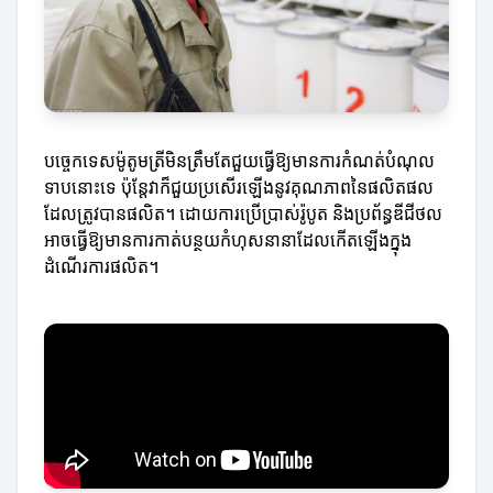
បច្ចេកទេសម៉ូតូមត្រីមិនត្រឹមតែជួយធ្វើឱ្យមានការកំណត់បំណុល
ទាបនោះទេ ប៉ុន្តែវាក៏ជួយប្រសើរ​ឡើងនូវគុណភាពនៃផលិតផល
ដែលត្រូវបានផលិត។ ដោយការប្រើប្រាស់រ៉ូបូត និងប្រព័ន្ធឌីជីថល
អាចធ្វើឱ្យមានការកាត់បន្ថយកំហុសនានាដែលកើតឡើងក្នុង
ដំណើរការផលិត។