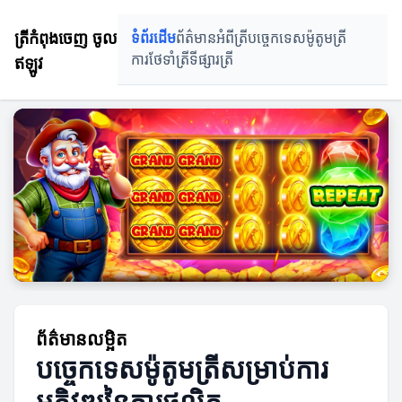
ត្រីកំពុងចេញ ចូល
ទំព័រដើម
ព័ត៌មានអំពីត្រី
បច្ចេកទេសម៉ូតូមត្រី
ឥឡូវ
ការថែទាំត្រី
ទីផ្សារត្រី
ព័ត៌មានលម្អិត
បច្ចេកទេសម៉ូតូមត្រីសម្រាប់ការ
អភិវឌ្ឍនៃការផលិត