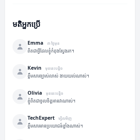
មតិអ្នកប្រើ
Emma
៣ ថ្ងៃមុន
ពិតជាអ្វីដែលខ្ញុំកំពុងស្វែងរក។
Kevin
មុននេះបន្តិច
ខ្លឹមសារច្បាស់លាស់ ងាយយល់ណាស់។
Olivia
មុននេះបន្តិច
ខ្ញុំពិតជាចូលចិត្តអានវាណាស់។
TechExpert
ម្សិលមិញ
ខ្លឹមសារមានប្រយោជន៍ខ្លាំងណាស់។