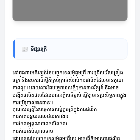
📰
ទីផ្សារត្រី
នៅក្នុងការអភិវឌ្ឍន៍នៃបច្ចេកទេសម៉ូតូមត្រី ការជ្រើសរើសគ្រឿង
ចក្រ និងឧបករណ៍ថ្មីគឺគ្រប់គ្រាន់សំរាប់ការផលិត​ដែលមានគុណ
ភាពល្អ។ ដោយសារតែបច្ចេកទេសថ្មីៗមានភាពរីឌ្ឍន៍ និងអាច
បង្កើតផលិតផលដែលមានអគ្គិសនីខ្ពស់ ធ្វើឱ្យមានប្រសិទ្ធភាពក្នុង
ការប្រើប្រាស់ធនធាន។
គុណសម្បត្តិនៃបច្ចេកទេសម៉ូតូមត្រីក្នុងការផលិត
ការកាត់បន្ថយពេលវេលាការងារ
ការកែលម្អគុណភាពផលិតផល
ការកំណត់បំណុលទាប
ដោយសារតែបច្ចេកទេសម៉ូតូមត្រីនេះ អាចធ្វើឱ្យមានការផលិត