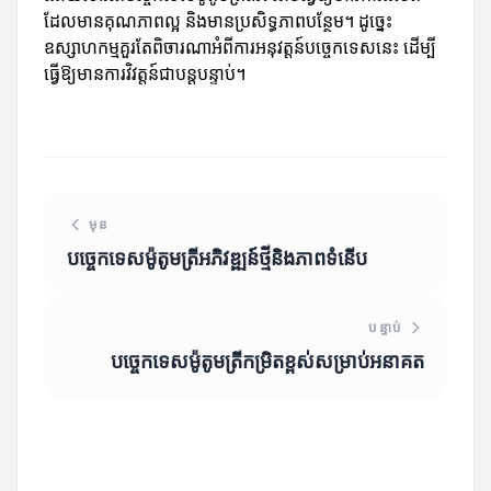
ដែលមានគុណភាពល្អ និងមានប្រសិទ្ធភាពបន្ថែម។ ដូច្នេះ
ឧស្សាហកម្មគួរតែពិចារណាអំពីការអនុវត្តន៍បច្ចេកទេសនេះ ដើម្បី
ធ្វើឱ្យមានការវិវត្តន៍ជាបន្តបន្ទាប់។
មុន
បច្ចេកទេសម៉ូតូមត្រីអភិវឌ្ឍន៍ថ្មីនិងភាពទំនើប
បន្ទាប់
បច្ចេកទេសម៉ូតូមត្រីកម្រិតខ្ពស់សម្រាប់អនាគត