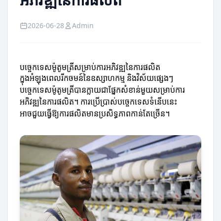
2026-06-28
Admin
បច្ចេកទេសម៉ូតូមត្រីសម្រាប់ការអភិវឌ្ឍនៃការផលិត
ក្នុងអំឡុងពេលរីកចមន៍នៃឧស្សាហកម្ម និងវិស័យផ្សេងៗ
បច្ចេកទេសម៉ូតូមត្រីបានក្លាយជាផ្នែកសំខាន់មួយសម្រាប់ការ
អភិវឌ្ឍនៃការផលិត។ ការប្រើប្រាស់បច្ចេកទេសទំនើបនេះ
អាចជួយធ្វើឱ្យការផលិតមានប្រសិទ្ធភាពកាន់តែច្រើន។