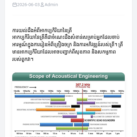
2026-06-03
Admin
ការយល់ដឹងអំពីអាកប្បកិរិយានៃត្រី
អាកប្បកិរិយានៃត្រីគឺជាចំណេះដឹងសំខាន់សម្រាប់អ្នកដែលចាប់
អារម្មណ៍ក្នុងការរៀនអំពីគ្រឿងចក្រ និងការអភិវឌ្ឍន៍របស់ត្រី។ ត្រី
មានអាកប្បកិរិយាដែលអាចបញ្ជាក់ពីសុខភាព និងសកម្មភាព
របស់ពួកវា។