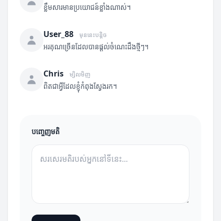
ខ្លឹមសារមានប្រយោជន៍ខ្លាំងណាស់។
User_88
មុននេះបន្តិច
អរគុណច្រើនដែលបានផ្តល់ចំណេះដឹងថ្មីៗ។
Chris
ម្សិលមិញ
ពិតជាអ្វីដែលខ្ញុំកំពុងស្វែងរក។
បញ្ចេញមតិ