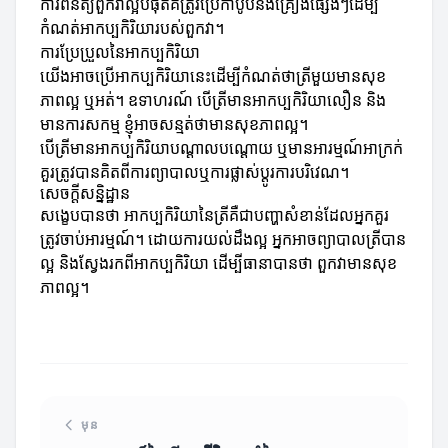
ការពិនិត្យពួកវាល្អបំផុតគឺត្រូវប្រើកាបូបនិងគ្រឿងផ្សេងៗដើម្បី
កំណត់អាកប្បកិរិយារបស់ពួកវា។
ការប្រែប្រួលនៃអាកប្បកិរិយា
យើងអាចប្រើអាកប្បកិរិយានេះដើម្បីកំណត់ថាត្រីមួយមានសុខ
ភាពល្អ ឬអត់។ ឧទាហរណ៍ បើត្រីមានអាកប្បកិរិយាលឿន និង
មានការសកម្ម ខ្ញុំអាចសន្មត់ថាមានសុខភាពល្អ។
បើត្រីមានអាកប្បកិរិយាបណ្ដាលបណ្ដោយ ឬមានអារម្មណ៍អាក្រក់
គួរត្រូវបានគិតពីការព្យាបាលឬការផ្លាស់ប្តូរការបរិវេណ។
សេចក្តីសន្និដ្ឋាន
សង្ខេបបានថា អាកប្បកិរិយានៃត្រីគឺជាបញ្ហាសំខាន់ដែលអ្នកគួរ
ត្រូវចាប់អារម្មណ៍។ ដោយការយល់ដឹងល្អ អ្នកអាចព្យាបាលត្រីបាន
ល្អ និងស្វែងរកពីអាកប្បកិរិយា ដើម្បី​ធានាបានថា ពួកវាមានសុខ
ភាពល្អ។
មុន