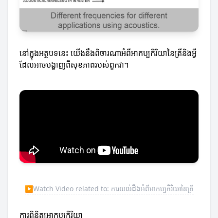
នៅក្នុងអត្ថបទនេះ យើងនឹងពិចារណាអំពីអាកប្បកិរិយានៃត្រីនិងអ្វី
ដែលអាចបង្ហាញពីសុខភាពរបស់ពួកវា។
▶
Watch Video related to: ការយល់ដឹងអំពីអាកប្បកិរិយានៃត្រី
ការពិនិត្យអាកប្បកិរិយា