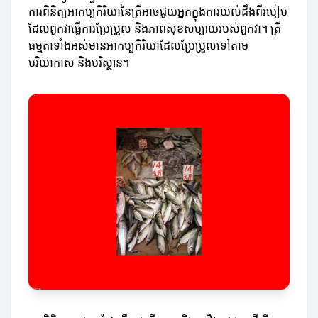
ការពិនិត្យអាកប្បកិរិយានៃត្រីអាចជួយអ្នកក្នុងការយល់ដឹងពីរបៀប
ដែលពួកវាធ្វើការប្រែប្រួល និងភាពសុខសប្បាយរបស់ពួកវា។ ត្រី
ធម្មតាទាំងអស់មានអាកប្បកិរិយាដែលប្រែប្រួលទៅតាម
បរិយាកាស និងបរិស្ថាន។