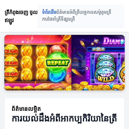
ត្រីកំពុងចេញ ចូល
ទំព័រដើម
ព័ត៌មានអំពីត្រី
បច្ចេកទេសម៉ូតូមត្រី
ឥឡូវ
ការថែទាំត្រី
ទីផ្សារត្រី
ព័ត៌មានលម្អិត
ការយល់ដឹងអំពីអាកប្បកិរិយានៃត្រី