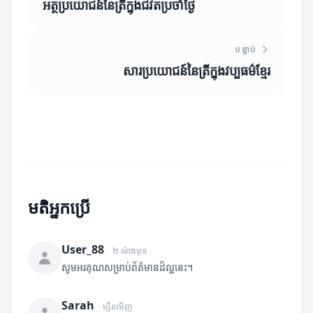
អត្ថប្រយោជន៍នៃត្រីក្នុងជីវិតប្រចាំថ្ងៃ
បន្ទាប់
សារប្រយោជន៍នៃត្រីក្នុងវប្បធម៌ខ្មែរ
មតិអ្នកប្រើ
User_88
២ ម៉ោងមុន
សូមអរគុណសម្រាប់ព័ត៌មានដ៏ល្អនេះ។
Sarah
ម្សិលមិញ